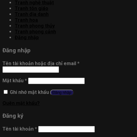
Tranh nghệ thuật
Tranh tôn giáo
Tranh địa danh
Tranh hoa
Tranh phong thủy
Tranh phong cảnh
Đăng nhập
Đăng nhập
Tên tài khoản hoặc địa chỉ email
*
Mật khẩu
*
Ghi nhớ mật khẩu
Đăng nhập
Quên mật khẩu?
Đăng ký
Tên tài khoản
*