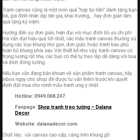
Tranh canvas cũng là một món quà “hợp túi tiền” dành tặng bạn
bè, gia đình nhân dịp tân gia, khai trương,… hay đơn giản làm
quà tặng kỷ niệm.
Hướng đến sự đơn giản, hiện đại với mục đích tối ưu chi phí
mà vẫn đạt hiệu quả tốt nhất, các mẫu tranh canvas thường sử
dụng các loại khung nhỏ gọn, đơn giản, hoặc tranh bao phủ
toàn bộ khung phía sau. Với thiết kế như vậy, tranh canvas có
trọng lượng rất nhẹ, các bạn có thể tự treo lắp dễ dàng với búa
và đinh đóng tường.
Nếu bạn vẫn đang băn khoan về sản phẩm tranh canvas, hãy
inbox ngay cho shop để được tư vấn thêm trước khi quyết
định đặt mua cho mình mẫu tranh ưng ý nhất.
Hotline: 0949.068.247
Fanpage:
Shop tranh treo tường – Dalana
Decor
Website: dalanadecor.com
Chất liệu : vải canvas cao cấp, căng trên khung gỗ