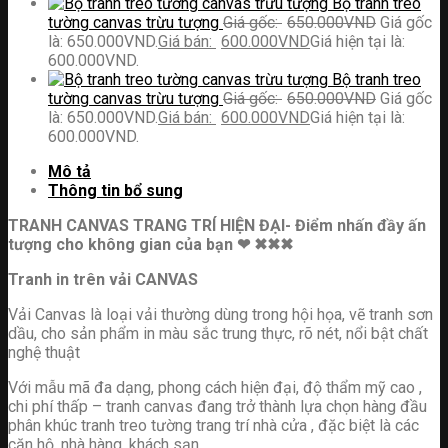
Bộ tranh treo
tường canvas trừu tượng
650.000
VND
Giá gốc
là: 650.000VND.
600.000
VND
Giá hiện tại là:
600.000VND.
Bộ tranh treo
tường canvas trừu tượng
650.000
VND
Giá gốc
là: 650.000VND.
600.000
VND
Giá hiện tại là:
600.000VND.
Mô tả
Thông tin bổ sung
TRANH CANVAS TRANG TRÍ HIỆN ĐẠI- Điểm nhấn đầy ấn
tượng cho không gian của bạn ❤ ✖✖✖
Tranh in trên vải CANVAS
Vải Canvas là loại vải thường dùng trong hội họa, vẽ tranh sơn
dầu, cho sản phẩm in màu sắc trung thực, rõ nét, nổi bật chất
nghệ thuật
Với mẫu mã đa dạng, phong cách hiện đại, độ thẩm mỹ cao ,
chi phí thấp – tranh canvas đang trở thành lựa chọn hàng đầu
phân khúc tranh treo tường trang trí nhà cửa , đặc biệt là các
căn hộ, nhà hàng, khách sạn,…