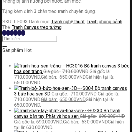
Không bị ảnh hưởng bởi nước, ẩm mốc.
Tặng kèm đinh 3 chân treo tranh chuyên dụng.
SKU:
TT-093
Danh mục:
Tranh nghệ thuật
,
Tranh phong cảnh
Thẻ:
Tranh Canvas treo tường
Sản phẩm Hot
Bộ tranh canvas 3 bức
hoa sen trắng
710.000
VND
Giá gốc là:
710.000VND.
650.000
VND
Giá hiện tại là:
650.000VND.
Bộ tranh canvas
3 bức hoa sen 3D
710.000
VND
Giá gốc là:
710.000VND.
650.000
VND
Giá hiện tại là:
650.000VND.
Bộ tranh
canvas bàn tay Phật và hoa sen
690.000
VND
Giá gốc là: 690.000VND.
630.000
VND
Giá hiện
tại là: 630.000VND.