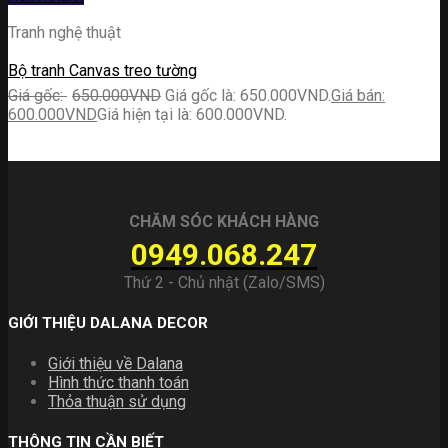
Tranh nghệ thuật
Bộ tranh Canvas treo tường
650.000
VND
Giá gốc là: 650.000VND.
600.000
VND
Giá hiện tại là: 600.000VND.
CHĂM SÓC KHÁCH HÀNG
0949.068.247
Thứ 2 - Chủ nhật (Zalo/SMS)
GIỚI THIỆU DALANA DECOR
Giới thiệu về Dalana
Hình thức thanh toán
Thỏa thuận sử dụng
THÔNG TIN CẦN BIẾT