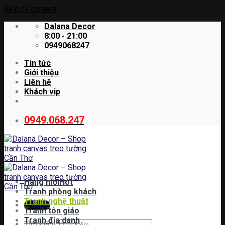
Skip to content
Dalana Decor
8:00 - 21:00
0949068247
Tin tức
Giới thiệu
Liên hệ
Khách vip
0949.068.247
Hàng mới
Tranh phòng khách
Tranh nghệ thuật
Menu
Tranh tôn giáo
Tranh địa danh
Tìm kiếm: