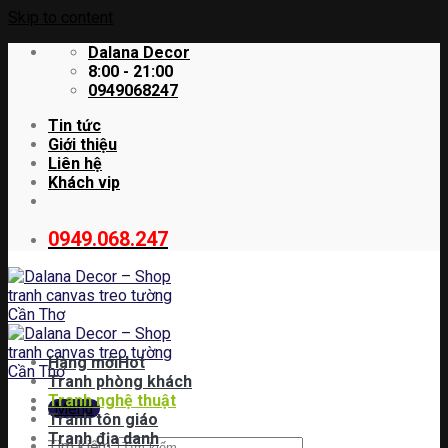
Skip to content
Dalana Decor
8:00 - 21:00
0949068247
Tin tức
Giới thiệu
Liên hệ
Khách vip
0949.068.247
Hàng mới
Tranh phòng khách
Tranh nghệ thuật
Menu
Tranh tôn giáo
Tranh địa danh
Tìm kiếm: