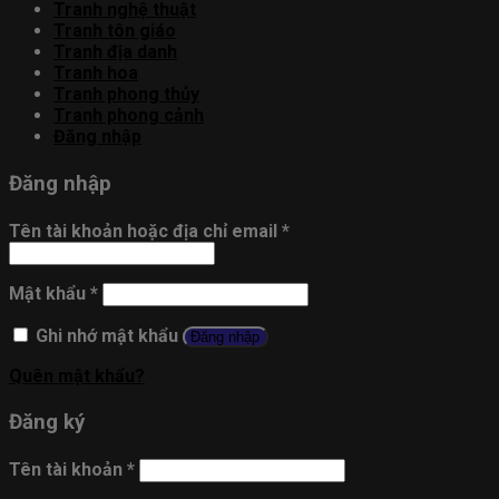
Tranh nghệ thuật
Tranh tôn giáo
Tranh địa danh
Tranh hoa
Tranh phong thủy
Tranh phong cảnh
Đăng nhập
Đăng nhập
Tên tài khoản hoặc địa chỉ email
*
Mật khẩu
*
Ghi nhớ mật khẩu
Đăng nhập
Quên mật khẩu?
Đăng ký
Tên tài khoản
*