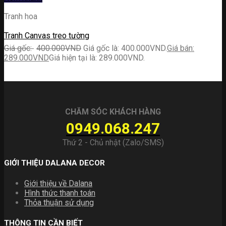
Tranh hoa
Tranh Canvas treo tường
400.000
VND
Giá gốc là: 400.000VND.
289.000
VND
Giá hiện tại là: 289.000VND.
CHĂM SÓC KHÁCH HÀNG
0949.068.247
Thứ 2 - Chủ nhật (Zalo/SMS)
GIỚI THIỆU DALANA DECOR
Giới thiệu về Dalana
Hình thức thanh toán
Thỏa thuận sử dụng
THÔNG TIN CẦN BIẾT