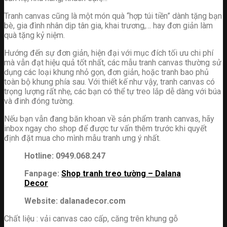
Tranh canvas cũng là một món quà “hợp túi tiền” dành tặng bạn
bè, gia đình nhân dịp tân gia, khai trương,… hay đơn giản làm
quà tặng kỷ niệm.
Hướng đến sự đơn giản, hiện đại với mục đích tối ưu chi phí
mà vẫn đạt hiệu quả tốt nhất, các mẫu tranh canvas thường sử
dụng các loại khung nhỏ gọn, đơn giản, hoặc tranh bao phủ
toàn bộ khung phía sau. Với thiết kế như vậy, tranh canvas có
trọng lượng rất nhẹ, các bạn có thể tự treo lắp dễ dàng với búa
và đinh đóng tường.
Nếu bạn vẫn đang băn khoan về sản phẩm tranh canvas, hãy
inbox ngay cho shop để được tư vấn thêm trước khi quyết
định đặt mua cho mình mẫu tranh ưng ý nhất.
Hotline: 0949.068.247
Fanpage:
Shop tranh treo tường – Dalana
Decor
Website: dalanadecor.com
Chất liệu : vải canvas cao cấp, căng trên khung gỗ