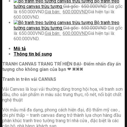
Bộ tranh treo
tường canvas trừu tượng
650.000
VND
Giá gốc
là: 650.000VND.
600.000
VND
Giá hiện tại là:
600.000VND.
Bộ tranh treo
tường canvas trừu tượng
650.000
VND
Giá gốc
là: 650.000VND.
600.000
VND
Giá hiện tại là:
600.000VND.
Mô tả
Thông tin bổ sung
TRANH CANVAS TRANG TRÍ HIỆN ĐẠI- Điểm nhấn đầy ấn
tượng cho không gian của bạn ❤ ✖✖✖
Tranh in trên vải CANVAS
Vải Canvas là loại vải thường dùng trong hội họa, vẽ tranh sơn
dầu, cho sản phẩm in màu sắc trung thực, rõ nét, nổi bật chất
nghệ thuật
Với mẫu mã đa dạng, phong cách hiện đại, độ thẩm mỹ cao ,
chi phí thấp – tranh canvas đang trở thành lựa chọn hàng đầu
phân khúc tranh treo tường trang trí nhà cửa , đặc biệt là các
căn hộ, nhà hàng, khách sạn,…