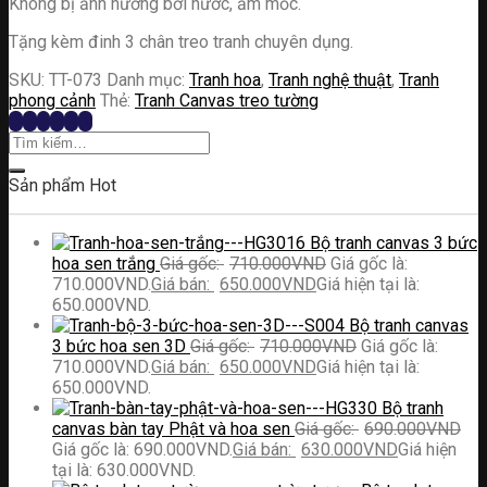
Không bị ảnh hưởng bởi nước, ẩm mốc.
Tặng kèm đinh 3 chân treo tranh chuyên dụng.
SKU:
TT-073
Danh mục:
Tranh hoa
,
Tranh nghệ thuật
,
Tranh
phong cảnh
Thẻ:
Tranh Canvas treo tường
Sản phẩm Hot
Bộ tranh canvas 3 bức
hoa sen trắng
710.000
VND
Giá gốc là:
710.000VND.
650.000
VND
Giá hiện tại là:
650.000VND.
Bộ tranh canvas
3 bức hoa sen 3D
710.000
VND
Giá gốc là:
710.000VND.
650.000
VND
Giá hiện tại là:
650.000VND.
Bộ tranh
canvas bàn tay Phật và hoa sen
690.000
VND
Giá gốc là: 690.000VND.
630.000
VND
Giá hiện
tại là: 630.000VND.